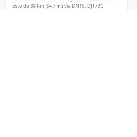
este de
88
km
via DN15, DJ173C
(
54.7
mi
)
conform calculatorului de distanțe. Timpul
estimat de condus este de aproximativ
1 oră și
49 minute
.
Cost total:
66
lei
(
6.6
litri
)
La un consum mediu de
7.5 litri / 100 km
,
costul total al călătoriei este de
66
lei
, cu un
consum total de
6.6
litri
de combustibil.
Bistrița
Bistrița-Năsăud, Romania
Latitudine:
47.1317
(47° 7' 54.12" N)
Longitudine:
24.492
(24° 29' 31.2" E)