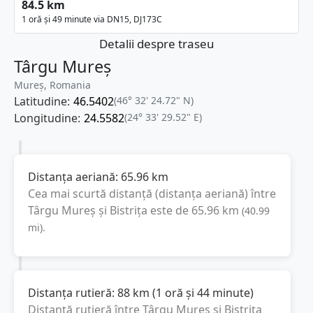
84.5 km
1 oră și 49 minute via DN15, DJ173C
Detalii despre traseu
Târgu Mureș
Mureș, Romania
Latitudine:
46.5402
(46° 32' 24.72" N)
Longitudine:
24.5582
(24° 33' 29.52" E)
Distanța aeriană:
65.96
km
Cea mai scurtă distanță (distanța aeriană) între
Târgu Mureș
și
Bistrița
este de
65.96
km
(
40.99
mi
).
Distanța rutieră:
88
km
(
1 oră și 44 minute
)
Distanță rutieră între
Târgu Mureș
și
Bistrița