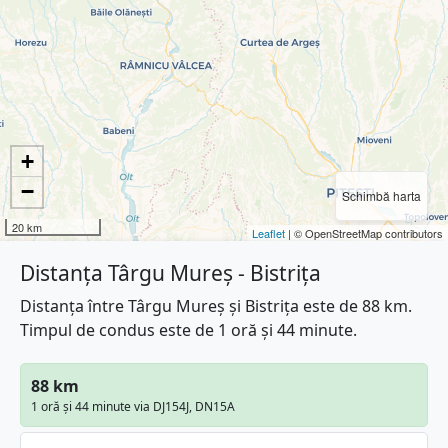
+
−
Schimbă harta
20 km
Leaflet
| © OpenStreetMap contributors
Distanța Târgu Mureș - Bistrița
Distanța între Târgu Mureș și Bistrița este de 88 km.
Timpul de condus este de 1 oră și 44 minute.
88 km
1 oră și 44 minute via DJ154J, DN15A