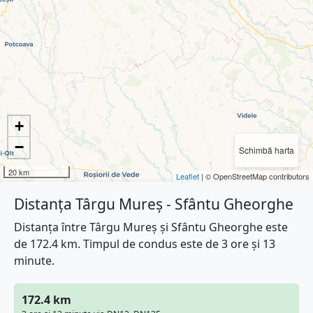
+
−
Schimbă harta
20 km
Leaflet
| © OpenStreetMap contributors
Distanța Târgu Mureș - Sfântu Gheorghe
Distanța între Târgu Mureș și Sfântu Gheorghe este
de 172.4 km. Timpul de condus este de 3 ore și 13
minute.
172.4 km