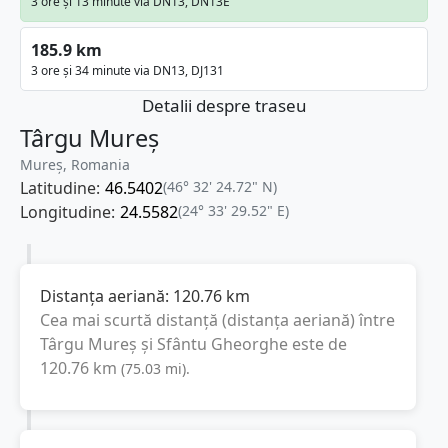
3 ore și 13 minute via DN13, DN13E
185.9 km
3 ore și 34 minute via DN13, DJ131
Detalii despre traseu
Târgu Mureș
Mureș, Romania
Latitudine:
46.5402
(46° 32' 24.72" N)
Longitudine:
24.5582
(24° 33' 29.52" E)
Distanța aeriană:
120.76
km
Cea mai scurtă distanță (distanța aeriană) între
Târgu Mureș
și
Sfântu Gheorghe
este de
120.76
km
(
75.03
mi
).