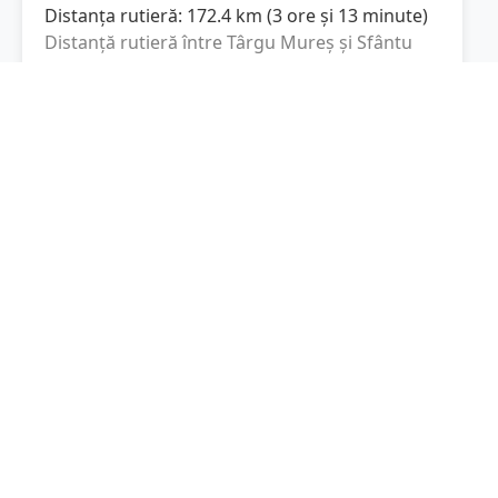
Distanța rutieră:
172.4
km
(
3 ore și 13 minute
)
Distanță rutieră între
Târgu Mureș
și
Sfântu
Gheorghe
este de
172.4
km
via DN13,
(
107.1
mi
)
DJ131
conform calculatorului de distanțe.
Timpul estimat de condus este de aproximativ
3 ore și 34 minute
.
Cost total:
129.3
lei
(
12.93
litri
)
La un consum mediu de
7.5 litri / 100 km
,
costul total al călătoriei este de
129.3
lei
, cu un
consum total de
12.93
litri
de combustibil.
Sfântu Gheorghe
Covasna, Romania