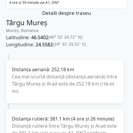
4 ore și 59 minute via A1, DN7
Detalii despre traseu
Târgu Mureș
Mureș, Romania
Latitudine:
46.5402
(46° 32' 24.72" N)
Longitudine:
24.5582
(24° 33' 29.52" E)
Distanța aeriană:
252.18
km
Cea mai scurtă distanță (distanța aeriană) între
Târgu Mureș
și
Arad
este de
252.18
km
(
156.69
mi
).
Distanța rutieră:
381.1
km
(
4 ore și 26 minute
)
Distanță rutieră între
Târgu Mureș
și
Arad
este
de
381.1
km
via A1, DN7
conform