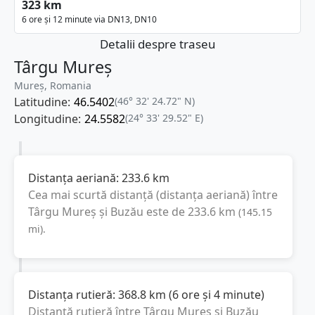
323 km
6 ore și 12 minute via DN13, DN10
Detalii despre traseu
Târgu Mureș
Mureș, Romania
Latitudine:
46.5402
(46° 32' 24.72" N)
Longitudine:
24.5582
(24° 33' 29.52" E)
Distanța aeriană:
233.6
km
Cea mai scurtă distanță (distanța aeriană) între
Târgu Mureș
și
Buzău
este de
233.6
km
(
145.15
mi
).
Distanța rutieră:
368.8
km
(
6 ore și 4 minute
)
Distanță rutieră între
Târgu Mureș
și
Buzău