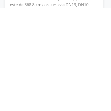
este de
368.8
km
via DN13, DN10
(
229.2
mi
)
conform calculatorului de distanțe. Timpul
estimat de condus este de aproximativ
6 ore și
12 minute
.
Cost total:
276.6
lei
(
27.66
litri
)
La un consum mediu de
7.5 litri / 100 km
,
costul total al călătoriei este de
276.6
lei
, cu un
consum total de
27.66
litri
de combustibil.
Buzău
Buzău, Romania
Latitudine:
45.1502
(45° 9' 0.72" N)
Longitudine:
26.8198
(26° 49' 11.28" E)