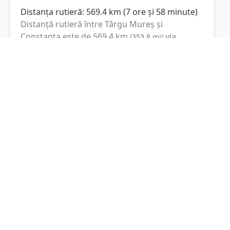
Distanța rutieră:
569.4
km
(
7 ore și 58 minute
)
Distanță rutieră între
Târgu Mureș
și
Constanța
este de
569.4
km
via
(
353.8
mi
)
Autostrada București-Pitești, Autostrada
Soarelui
conform calculatorului de distanțe.
Timpul estimat de condus este de aproximativ
8 ore și 46 minute
.
Cost total:
427.1
lei
(
42.71
litri
)
La un consum mediu de
7.5 litri / 100 km
,
costul total al călătoriei este de
427.1
lei
, cu un
consum total de
42.71
litri
de combustibil.
Constanța