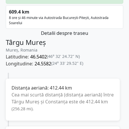
609.4 km
8 ore și 46 minute via Autostrada București-Pitești, Autostrada
Soarelui
Detalii despre traseu
Târgu Mureș
Mureș, Romania
Latitudine:
46.5402
(46° 32' 24.72" N)
Longitudine:
24.5582
(24° 33' 29.52" E)
Distanța aeriană:
412.44
km
Cea mai scurtă distanță (distanța aeriană) între
Târgu Mureș
și
Constanța
este de
412.44
km
(
256.28
mi
).