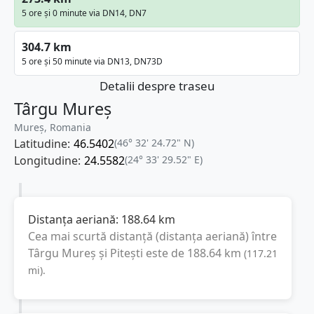
5 ore și 0 minute via DN14, DN7
304.7 km
5 ore și 50 minute via DN13, DN73D
Detalii despre traseu
Târgu Mureș
Mureș, Romania
Latitudine:
46.5402
(46° 32' 24.72" N)
Longitudine:
24.5582
(24° 33' 29.52" E)
Distanța aeriană:
188.64
km
Cea mai scurtă distanță (distanța aeriană) între
Târgu Mureș
și
Pitești
este de
188.64
km
(
117.21
mi
).