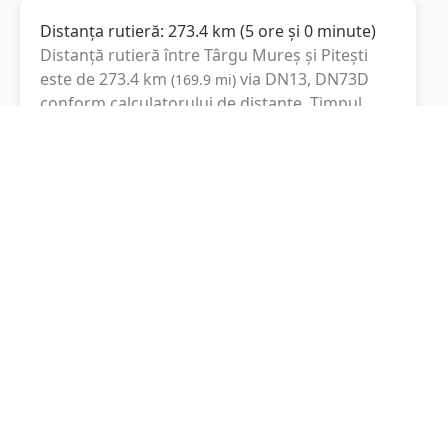
Distanța rutieră:
273.4
km
(
5 ore și 0 minute
)
Distanță rutieră între
Târgu Mureș
și
Pitești
este de
273.4
km
via DN13, DN73D
(
169.9
mi
)
conform calculatorului de distanțe. Timpul
estimat de condus este de aproximativ
5 ore și
50 minute
.
Cost total:
205.1
lei
(
20.51
litri
)
La un consum mediu de
7.5 litri / 100 km
,
costul total al călătoriei este de
205.1
lei
, cu un
consum total de
20.51
litri
de combustibil.
Pitești