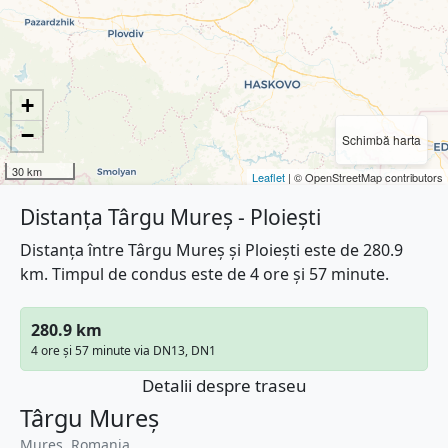
+
−
Schimbă harta
30 km
Leaflet
| © OpenStreetMap contributors
Distanța Târgu Mureș - Ploiești
Distanța între Târgu Mureș și Ploiești este de 280.9
km. Timpul de condus este de 4 ore și 57 minute.
280.9 km
4 ore și 57 minute via DN13, DN1
Detalii despre traseu
Târgu Mureș
Mureș, Romania