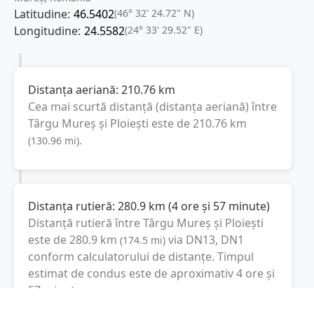
Latitudine:
46.5402
(46° 32' 24.72" N)
Longitudine:
24.5582
(24° 33' 29.52" E)
Distanța aeriană:
210.76
km
Cea mai scurtă distanță (distanța aeriană) între
Târgu Mureș
și
Ploiești
este de
210.76
km
(
130.96
mi
).
Distanța rutieră:
280.9
km
(
4 ore și 57 minute
)
Distanță rutieră între
Târgu Mureș
și
Ploiești
este de
280.9
km
via DN13, DN1
(
174.5
mi
)
conform calculatorului de distanțe. Timpul
estimat de condus este de aproximativ
4 ore și
57 minute
.