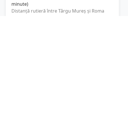
minute
)
Distanță rutieră între
Târgu Mureș
și
Roma
este de
1847.7
km
via A1, Autostrada
(
1148.1
mi
)
del Sole
conform calculatorului de distanțe.
Timpul estimat de condus este de aproximativ
22 ore și 13 minute
.
Cost total:
1385.8
lei
(
138.58
litri
)
La un consum mediu de
7.5 litri / 100 km
,
costul total al călătoriei este de
1385.8
lei
, cu
un consum total de
138.58
litri
de combustibil.
Roma
Lazio, Italia