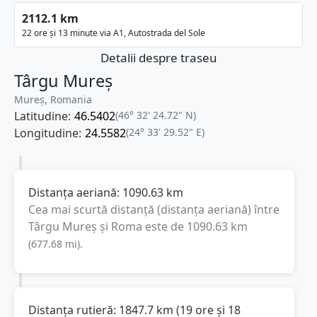
2112.1 km
22 ore și 13 minute via A1, Autostrada del Sole
Detalii despre traseu
Târgu Mureș
Mureș, Romania
Latitudine:
46.5402
(46° 32' 24.72" N)
Longitudine:
24.5582
(24° 33' 29.52" E)
Distanța aeriană:
1090.63
km
Cea mai scurtă distanță (distanța aeriană) între
Târgu Mureș
și
Roma
este de
1090.63
km
(
677.68
mi
).
Distanța rutieră:
1847.7
km
(
19 ore și 18