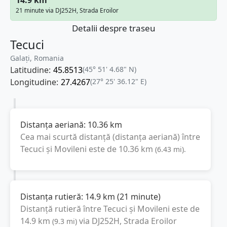
21 minute via DJ252H, Strada Eroilor
Detalii despre traseu
Tecuci
Galați, Romania
Latitudine:
45.8513
(45° 51' 4.68" N)
Longitudine:
27.4267
(27° 25' 36.12" E)
Distanța aeriană:
10.36
km
Cea mai scurtă distanță (distanța aeriană) între
Tecuci
și
Movileni
este de
10.36
km
(
6.43
mi
).
Distanța rutieră:
14.9
km
(
21 minute
)
Distanță rutieră între
Tecuci
și
Movileni
este de
14.9
km
via DJ252H, Strada Eroilor
(
9.3
mi
)