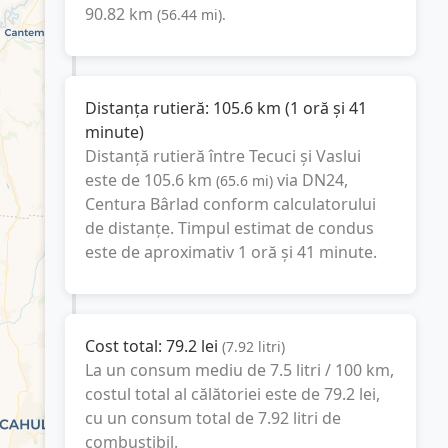
90.82
km
(
56.44
mi
).
Distanța rutieră:
105.6
km
(
1 oră și 41
minute
)
Distanță rutieră între
Tecuci
și
Vaslui
este de
105.6
km
via DN24,
(
65.6
mi
)
Centura Bârlad
conform calculatorului
de distanțe. Timpul estimat de condus
este de aproximativ
1 oră și 41 minute
.
Cost total:
79.2
lei
(
7.92
litri
)
La un consum mediu de
7.5 litri / 100 km
,
costul total al călătoriei este de
79.2
lei
,
cu un consum total de
7.92
litri
de
combustibil.