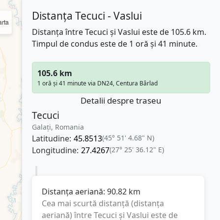
Distanța Tecuci - Vaslui
rta
Distanța între Tecuci și Vaslui este de 105.6 km.
Timpul de condus este de 1 oră și 41 minute.
105.6 km
1 oră și 41 minute via DN24, Centura Bârlad
Detalii despre traseu
Tecuci
Galați, Romania
Latitudine:
45.8513
(45° 51' 4.68" N)
Longitudine:
27.4267
(27° 25' 36.12" E)
Distanța aeriană:
90.82
km
Cea mai scurtă distanță (distanța
aeriană) între
Tecuci
și
Vaslui
este de