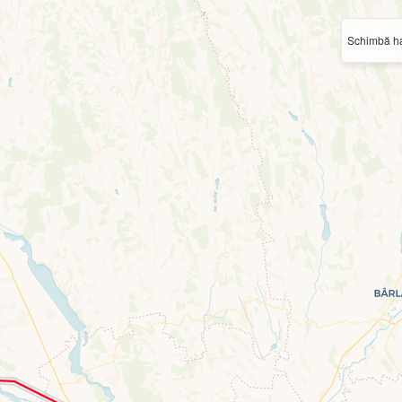
Schimbă ha