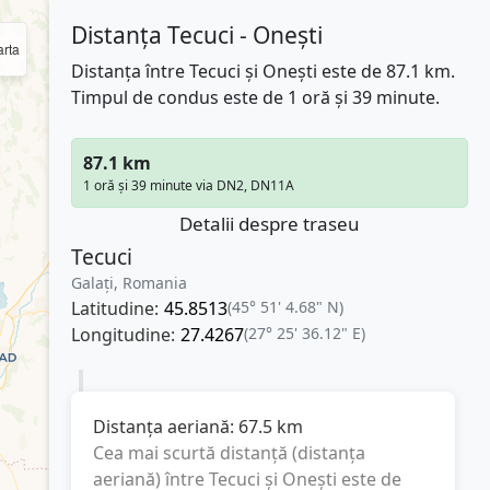
Distanța Tecuci - Onești
rta
Distanța între Tecuci și Onești este de 87.1 km.
Timpul de condus este de 1 oră și 39 minute.
87.1 km
1 oră și 39 minute via DN2, DN11A
Detalii despre traseu
Tecuci
Galați, Romania
Latitudine:
45.8513
(45° 51' 4.68" N)
Longitudine:
27.4267
(27° 25' 36.12" E)
Distanța aeriană:
67.5
km
Cea mai scurtă distanță (distanța
aeriană) între
Tecuci
și
Onești
este de