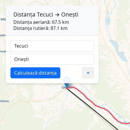
Distanța
Tecuci
→
Onești
Distanța aeriană: 67.5 km
Distanța rutieră: 87.1 km
Calculează distanța
+