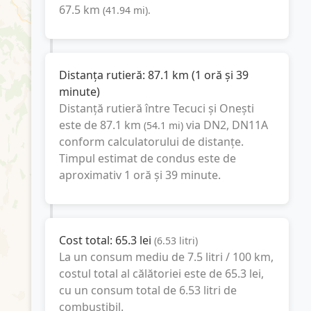
67.5
km
(
41.94
mi
).
Distanța rutieră:
87.1
km
(
1 oră și 39
minute
)
Distanță rutieră între
Tecuci
și
Onești
este de
87.1
km
via DN2, DN11A
(
54.1
mi
)
conform calculatorului de distanțe.
Timpul estimat de condus este de
aproximativ
1 oră și 39 minute
.
Cost total:
65.3
lei
(
6.53
litri
)
La un consum mediu de
7.5 litri / 100 km
,
costul total al călătoriei este de
65.3
lei
,
cu un consum total de
6.53
litri
de
combustibil.