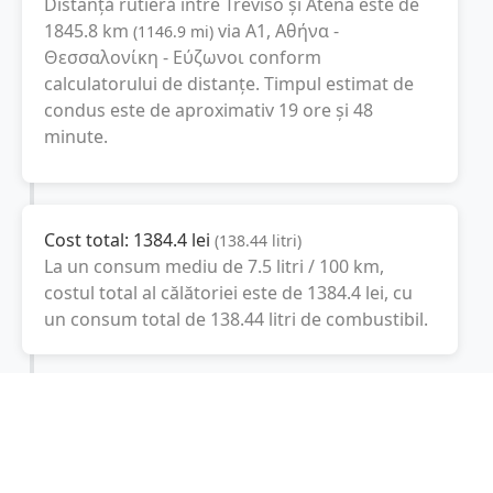
Distanță rutieră între
Treviso
și
Atena
este de
1845.8
km
via A1, Αθήνα -
(
1146.9
mi
)
Θεσσαλονίκη - Εύζωνοι
conform
calculatorului de distanțe. Timpul estimat de
condus este de aproximativ
19 ore și 48
minute
.
Cost total:
1384.4
lei
(
138.44
litri
)
La un consum mediu de
7.5 litri / 100 km
,
costul total al călătoriei este de
1384.4
lei
, cu
un consum total de
138.44
litri
de combustibil.
Atena
Attikí, Grecia
Latitudine:
37.9842
(37° 59' 3.12" N)