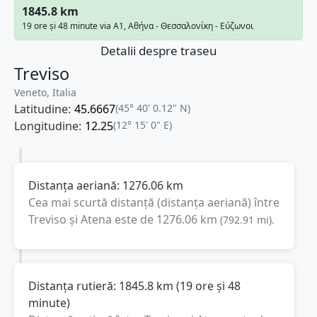
1845.8 km
19 ore și 48 minute via A1, Αθήνα - Θεσσαλονίκη - Εύζωνοι
Detalii despre traseu
Treviso
Veneto, Italia
Latitudine:
45.6667
(45° 40' 0.12" N)
Longitudine:
12.25
(12° 15' 0" E)
Distanța aeriană:
1276.06
km
Cea mai scurtă distanță (distanța aeriană) între
Treviso
și
Atena
este de
1276.06
km
(
792.91
mi
).
Distanța rutieră:
1845.8
km
(
19 ore și 48
minute
)