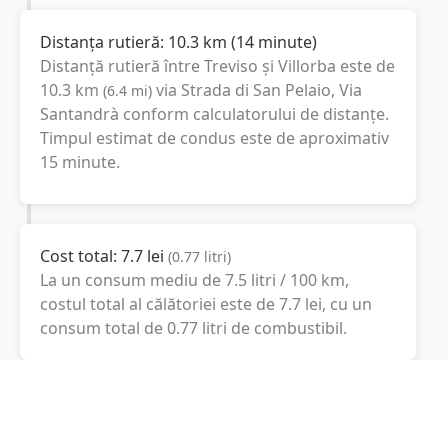
Distanța rutieră:
10.3
km
(
14 minute
)
Distanță rutieră între
Treviso
și
Villorba
este de
10.3
km
via Strada di San Pelaio, Via
(
6.4
mi
)
Santandrà
conform calculatorului de distanțe.
Timpul estimat de condus este de aproximativ
15 minute
.
Cost total:
7.7
lei
(
0.77
litri
)
La un consum mediu de
7.5 litri / 100 km
,
costul total al călătoriei este de
7.7
lei
, cu un
consum total de
0.77
litri
de combustibil.
Villorba