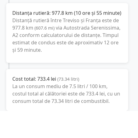
Distanța rutieră:
977.8
km
(
10 ore și 55 minute
)
Distanță rutieră între
Treviso
și
Franța
este de
977.8
km
via Autostrada Serenissima,
(
607.6
mi
)
A2
conform calculatorului de distanțe. Timpul
estimat de condus este de aproximativ
12 ore
și 59 minute
.
Cost total:
733.4
lei
(
73.34
litri
)
La un consum mediu de
7.5 litri / 100 km
,
costul total al călătoriei este de
733.4
lei
, cu un
consum total de
73.34
litri
de combustibil.
Franța