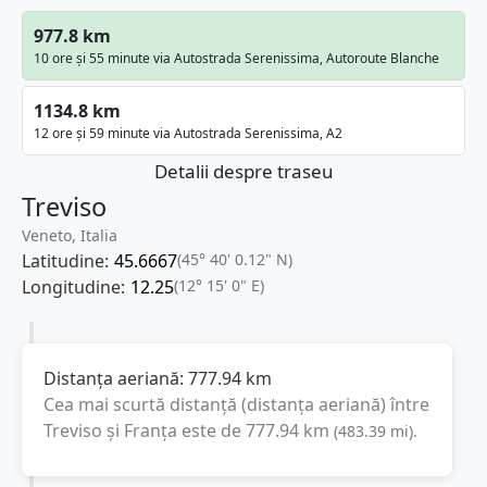
977.8 km
10 ore și 55 minute via Autostrada Serenissima, Autoroute Blanche
1134.8 km
12 ore și 59 minute via Autostrada Serenissima, A2
Detalii despre traseu
Treviso
Veneto, Italia
Latitudine:
45.6667
(45° 40' 0.12" N)
Longitudine:
12.25
(12° 15' 0" E)
Distanța aeriană:
777.94
km
Cea mai scurtă distanță (distanța aeriană) între
Treviso
și
Franța
este de
777.94
km
(
483.39
mi
).