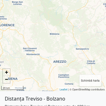
+
−
Schimbă harta
20 km
Leaflet
| © OpenStreetMap contributors
Distanța Treviso - Bolzano