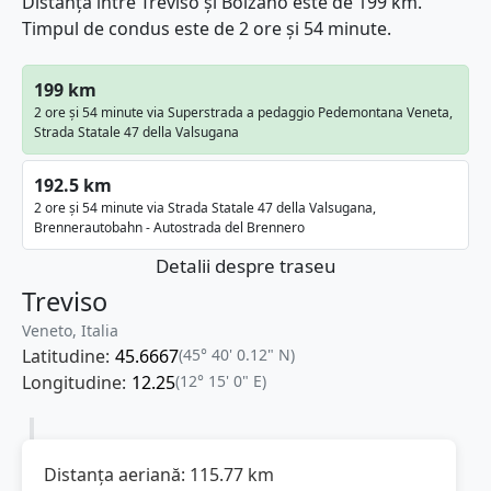
Distanța între Treviso și Bolzano este de 199 km.
Timpul de condus este de 2 ore și 54 minute.
199 km
2 ore și 54 minute via Superstrada a pedaggio Pedemontana Veneta,
Strada Statale 47 della Valsugana
192.5 km
2 ore și 54 minute via Strada Statale 47 della Valsugana,
Brennerautobahn - Autostrada del Brennero
Detalii despre traseu
Treviso
Veneto, Italia
Latitudine:
45.6667
(45° 40' 0.12" N)
Longitudine:
12.25
(12° 15' 0" E)
Distanța aeriană:
115.77
km