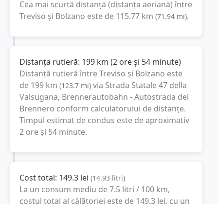
Cea mai scurtă distanță (distanța aeriană) între
Treviso
și
Bolzano
este de
115.77
km
(
71.94
mi
).
Distanța rutieră:
199
km
(
2 ore și 54 minute
)
Distanță rutieră între
Treviso
și
Bolzano
este
de
199
km
via Strada Statale 47 della
(
123.7
mi
)
Valsugana, Brennerautobahn - Autostrada del
Brennero
conform calculatorului de distanțe.
Timpul estimat de condus este de aproximativ
2 ore și 54 minute
.
Cost total:
149.3
lei
(
14.93
litri
)
La un consum mediu de
7.5 litri / 100 km
,
costul total al călătoriei este de
149.3
lei
, cu un
consum total de
14.93
litri
de combustibil.