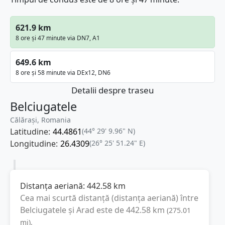
621.9 km
8 ore și 47 minute via DN7, A1
649.6 km
8 ore și 58 minute via DEx12, DN6
Detalii despre traseu
Belciugatele
Călărași, Romania
Latitudine:
44.4861
(44° 29' 9.96" N)
Longitudine:
26.4309
(26° 25' 51.24" E)
Distanța aeriană:
442.58
km
Cea mai scurtă distanță (distanța aeriană) între
Belciugatele
și
Arad
este de
442.58
km
(
275.01
mi
).