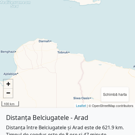
+
−
Schimbă harta
100 km
Leaflet
| © OpenStreetMap contributors
Distanța Belciugatele - Arad
Distanța între Belciugatele și Arad este de 621.9 km.
Timpul de condus este de 8 ore și 47 minute.