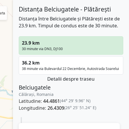
Distanța Belciugatele - Plătărești
rta
Distanța între Belciugatele și Plătărești este de
23.9 km. Timpul de condus este de 30 minute.
23.9 km
30 minute via DN3, DJ100
36.2 km
38 minute via Bulevardul 22 Decembrie, Autostrada Soarelui
Detalii despre traseu
Belciugatele
Călărași, Romania
Latitudine:
44.4861
(44° 29' 9.96" N)
Longitudine:
26.4309
(26° 25' 51.24" E)