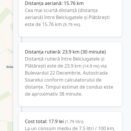
Distanța aeriană:
15.76
km
Cea mai scurtă distanță (distanța
aeriană) între
Belciugatele
și
Plătărești
este de
15.76
km
(
9.79
mi
).
Distanța rutieră:
23.9
km
(
30 minute
)
Distanță rutieră între
Belciugatele
și
Plătărești
este de
23.9
km
via
(
14.9
mi
)
Bulevardul 22 Decembrie, Autostrada
Soarelui
conform calculatorului de
distanțe. Timpul estimat de condus este
de aproximativ
38 minute
.
Cost total:
17.9
lei
(
1.79
litri
)
La un consum mediu de
7.5 litri / 100 km
,