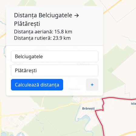
Distanța
Belciugatele
→
Plătărești
Distanța aeriană: 15.8 km
Distanța rutieră: 23.9 km
Calculează distanța
+