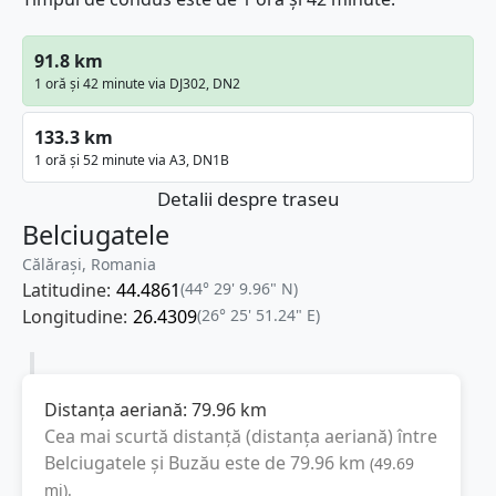
91.8 km
1 oră și 42 minute via DJ302, DN2
133.3 km
1 oră și 52 minute via A3, DN1B
Detalii despre traseu
Belciugatele
Călărași, Romania
Latitudine:
44.4861
(44° 29' 9.96" N)
Longitudine:
26.4309
(26° 25' 51.24" E)
Distanța aeriană:
79.96
km
Cea mai scurtă distanță (distanța aeriană) între
Belciugatele
și
Buzău
este de
79.96
km
(
49.69
mi
).