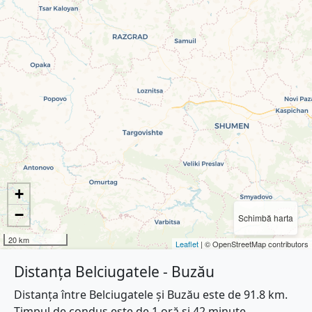
+
−
Schimbă harta
20 km
Leaflet
| © OpenStreetMap contributors
Distanța Belciugatele - Buzău
Distanța între Belciugatele și Buzău este de 91.8 km.
Timpul de condus este de 1 oră și 42 minute.