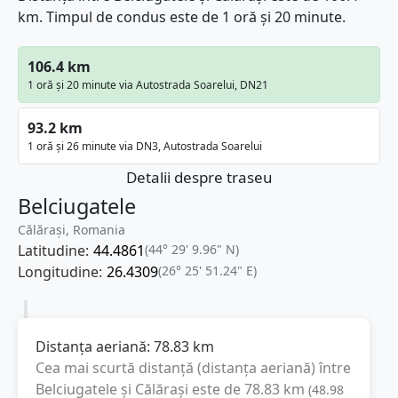
km. Timpul de condus este de 1 oră și 20 minute.
106.4 km
1 oră și 20 minute via Autostrada Soarelui, DN21
93.2 km
1 oră și 26 minute via DN3, Autostrada Soarelui
Detalii despre traseu
Belciugatele
Călărași, Romania
Latitudine:
44.4861
(44° 29' 9.96" N)
Longitudine:
26.4309
(26° 25' 51.24" E)
Distanța aeriană:
78.83
km
Cea mai scurtă distanță (distanța aeriană) între
Belciugatele
și
Călărași
este de
78.83
km
(
48.98