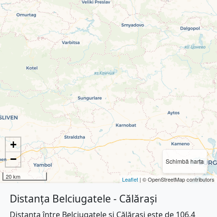
+
−
Schimbă harta
20 km
Leaflet
| © OpenStreetMap contributors
Distanța Belciugatele - Călărași
Distanța între Belciugatele și Călărași este de 106.4