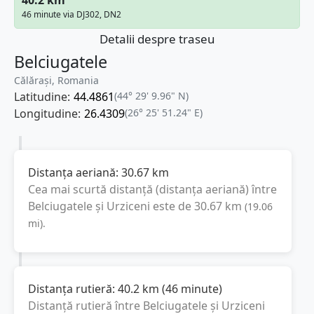
46 minute via DJ302, DN2
Detalii despre traseu
Belciugatele
Călărași, Romania
Latitudine:
44.4861
(44° 29' 9.96" N)
Longitudine:
26.4309
(26° 25' 51.24" E)
Distanța aeriană:
30.67
km
Cea mai scurtă distanță (distanța aeriană) între
Belciugatele
și
Urziceni
este de
30.67
km
(
19.06
mi
).
Distanța rutieră:
40.2
km
(
46 minute
)
Distanță rutieră între
Belciugatele
și
Urziceni