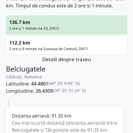
km. Timpul de condus este de 2 ore și 1 minute.
136.7 km
2 ore și 1 minute via A3, DN72
112.2 km
2 ore și 8 minute via Șoseaua de Centură, DN71
Detalii despre traseu
Belciugatele
Călărași, Romania
Latitudine:
44.4861
(44° 29' 9.96" N)
Longitudine:
26.4309
(26° 25' 51.24" E)
Distanța aeriană:
91.35
km
Cea mai scurtă distanță (distanța aeriană) între
Belciugatele
și
Târgoviște
este de
91.35
km