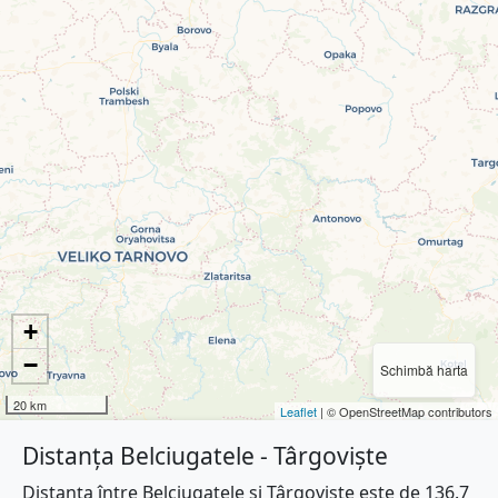
+
−
Schimbă harta
20 km
Leaflet
| © OpenStreetMap contributors
Distanța Belciugatele - Târgoviște
Distanța între Belciugatele și Târgoviște este de 136.7