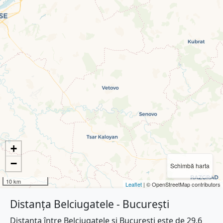
+
−
Schimbă harta
10 km
Leaflet
| © OpenStreetMap contributors
Distanța Belciugatele - București
Distanța între Belciugatele și București este de 29.6