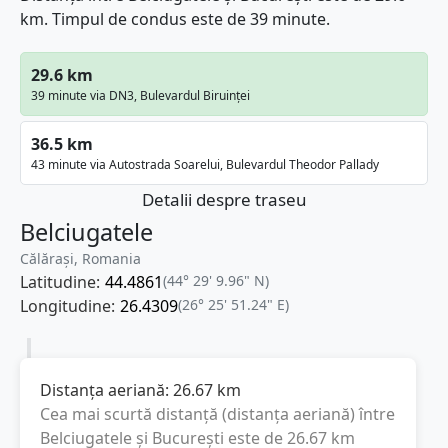
km. Timpul de condus este de 39 minute.
29.6 km
39 minute via DN3, Bulevardul Biruinței
36.5 km
43 minute via Autostrada Soarelui, Bulevardul Theodor Pallady
Detalii despre traseu
Belciugatele
Călărași, Romania
Latitudine:
44.4861
(44° 29' 9.96" N)
Longitudine:
26.4309
(26° 25' 51.24" E)
Distanța aeriană:
26.67
km
Cea mai scurtă distanță (distanța aeriană) între
Belciugatele
și
București
este de
26.67
km