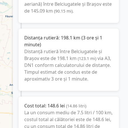
aeriană) între
Belciugatele
și
Brașov
este
de
145.09
km
(
90.15
mi
).
Distanța rutieră:
198.1
km
(
3 ore și 1
minute
)
Distanță rutieră între
Belciugatele
și
Brașov
este de
198.1
km
via A3,
(
123.1
mi
)
DN1
conform calculatorului de distanțe.
Timpul estimat de condus este de
aproximativ
3 ore și 1 minute
.
Cost total:
148.6
lei
(
14.86
litri
)
La un consum mediu de
7.5 litri / 100 km
,
costul total al călătoriei este de
148.6
lei
,
cu un consum total de
14.86
litri
de