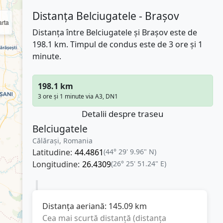
Distanța Belciugatele - Brașov
rta
Distanța între Belciugatele și Brașov este de
198.1 km. Timpul de condus este de 3 ore și 1
minute.
198.1 km
3 ore și 1 minute via A3, DN1
Detalii despre traseu
Belciugatele
Călărași, Romania
Latitudine:
44.4861
(44° 29' 9.96" N)
Longitudine:
26.4309
(26° 25' 51.24" E)
Distanța aeriană:
145.09
km
Cea mai scurtă distanță (distanța