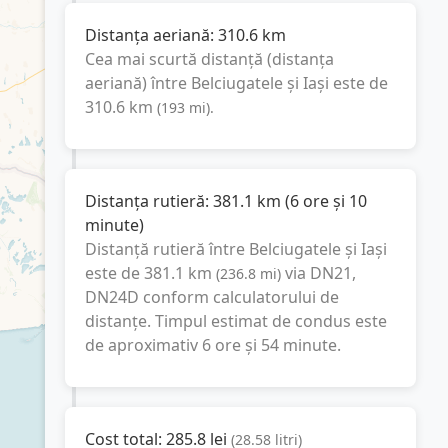
Distanța aeriană:
310.6
km
Cea mai scurtă distanță (distanța
aeriană) între
Belciugatele
și
Iași
este de
310.6
km
(
193
mi
).
Distanța rutieră:
381.1
km
(
6 ore și 10
minute
)
Distanță rutieră între
Belciugatele
și
Iași
este de
381.1
km
via DN21,
(
236.8
mi
)
DN24D
conform calculatorului de
distanțe. Timpul estimat de condus este
de aproximativ
6 ore și 54 minute
.
Cost total:
285.8
lei
(
28.58
litri
)