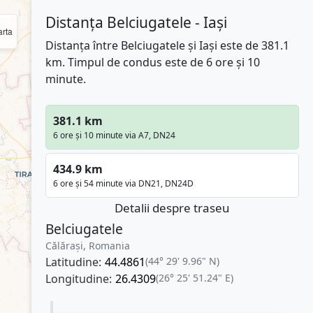
Distanța Belciugatele - Iași
rta
Distanța între Belciugatele și Iași este de 381.1
km. Timpul de condus este de 6 ore și 10
minute.
381.1 km
6 ore și 10 minute via A7, DN24
434.9 km
6 ore și 54 minute via DN21, DN24D
Detalii despre traseu
Belciugatele
Călărași, Romania
Latitudine:
44.4861
(44° 29' 9.96" N)
Longitudine:
26.4309
(26° 25' 51.24" E)