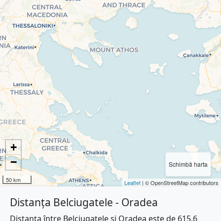
+
−
Schimbă harta
50 km
Leaflet
| © OpenStreetMap contributors
Distanța Belciugatele - Oradea
Distanța între Belciugatele și Oradea este de 615.6