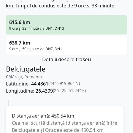
km. Timpul de condus este de 9 ore și 33 minute.
615.6 km
9 ore și 33 minute via DN1, DN13
638.7 km
9 ore și 50 minute via DN7, DN1
Detalii despre traseu
Belciugatele
Călărași, Romania
Latitudine:
44.4861
(44° 29' 9.96" N)
Longitudine:
26.4309
(26° 25' 51.24" E)
Distanța aeriană:
450.54
km
Cea mai scurtă distanță (distanța aeriană) între
Belciugatele
și
Oradea
este de
450.54
km