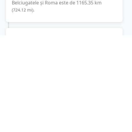
Belciugatele
și
Roma
este de
1165.35
km
(
724.12
mi
).
Distanța rutieră:
1957.6
km
(
22 ore și 20
minute
)
Distanță rutieră între
Belciugatele
și
Roma
este
de
1957.6
km
via A1, Autostrada del
(
1216.4
mi
)
Sole
conform calculatorului de distanțe.
Timpul estimat de condus este de aproximativ
24 ore și 31 minute
.
Cost total:
1468.2
lei
(
146.82
litri
)
La un consum mediu de
7.5 litri / 100 km
,
costul total al călătoriei este de
1468.2
lei
, cu
un consum total de
146.82
litri
de combustibil.