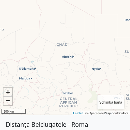
+
−
Schimbă harta
300 km
Leaflet
| © OpenStreetMap contributors
Distanța Belciugatele - Roma