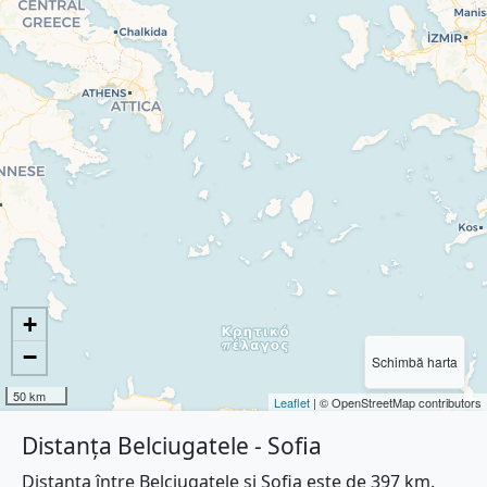
+
−
Schimbă harta
50 km
Leaflet
| © OpenStreetMap contributors
Distanța Belciugatele - Sofia
Distanța între Belciugatele și Sofia este de 397 km.