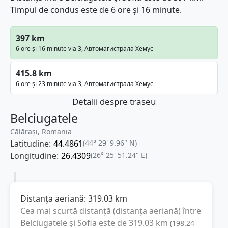
Timpul de condus este de 6 ore și 16 minute.
397 km
6 ore și 16 minute via 3, Автомагистрала Хемус
415.8 km
6 ore și 23 minute via 3, Автомагистрала Хемус
Detalii despre traseu
Belciugatele
Călărași, Romania
Latitudine:
44.4861
(44° 29' 9.96" N)
Longitudine:
26.4309
(26° 25' 51.24" E)
Distanța aeriană:
319.03
km
Cea mai scurtă distanță (distanța aeriană) între
Belciugatele
și
Sofia
este de
319.03
km
(
198.24