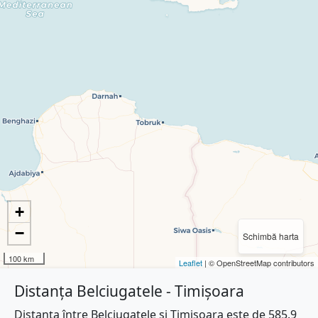
+
−
Schimbă harta
100 km
Leaflet
| © OpenStreetMap contributors
Distanța Belciugatele - Timișoara
Distanța între Belciugatele și Timișoara este de 585.9