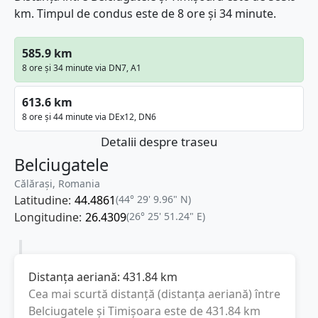
km. Timpul de condus este de 8 ore și 34 minute.
585.9 km
8 ore și 34 minute via DN7, A1
613.6 km
8 ore și 44 minute via DEx12, DN6
Detalii despre traseu
Belciugatele
Călărași, Romania
Latitudine:
44.4861
(44° 29' 9.96" N)
Longitudine:
26.4309
(26° 25' 51.24" E)
Distanța aeriană:
431.84
km
Cea mai scurtă distanță (distanța aeriană) între
Belciugatele
și
Timișoara
este de
431.84
km