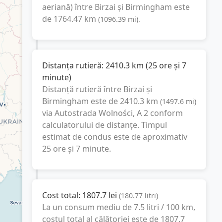
aeriană) între
Birzai
și
Birmingham
este
de
1764.47
km
(
1096.39
mi
).
Distanța rutieră:
2410.3
km
(
25 ore și 7
minute
)
Distanță rutieră între
Birzai
și
Birmingham
este de
2410.3
km
(
1497.6
mi
)
via Autostrada Wolności, A 2
conform
calculatorului de distanțe. Timpul
estimat de condus este de aproximativ
25 ore și 7 minute
.
Cost total:
1807.7
lei
(
180.77
litri
)
La un consum mediu de
7.5 litri / 100 km
,
costul total al călătoriei este de
1807.7