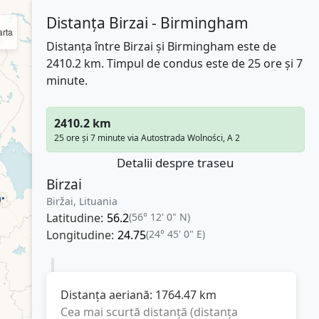
Distanța Birzai - Birmingham
rta
Distanța între Birzai și Birmingham este de
2410.2 km. Timpul de condus este de 25 ore și 7
minute.
2410.2 km
25 ore și 7 minute via Autostrada Wolności, A 2
Detalii despre traseu
Birzai
Biržai, Lituania
Latitudine:
56.2
(56° 12' 0" N)
Longitudine:
24.75
(24° 45' 0" E)
Distanța aeriană:
1764.47
km
Cea mai scurtă distanță (distanța