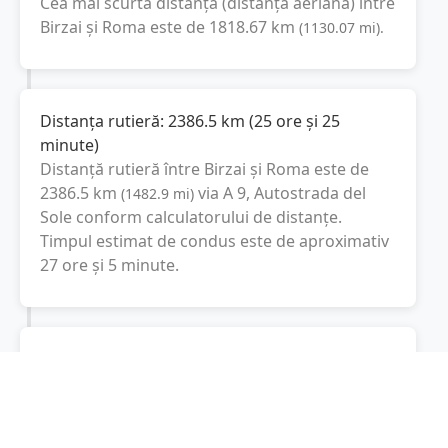
Cea mai scurtă distanță (distanța aeriană) între
Birzai
și
Roma
este de
1818.67
km
(
1130.07
mi
).
Distanța rutieră:
2386.5
km
(
25 ore și 25
minute
)
Distanță rutieră între
Birzai
și
Roma
este de
2386.5
km
via A 9, Autostrada del
(
1482.9
mi
)
Sole
conform calculatorului de distanțe.
Timpul estimat de condus este de aproximativ
27 ore și 5 minute
.
Cost total:
1789.9
lei
(
178.99
litri
)
La un consum mediu de
7.5 litri / 100 km
,
costul total al călătoriei este de
1789.9
lei
, cu
un consum total de
178.99
litri
de combustibil.