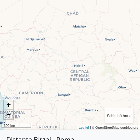
+
−
Schimbă harta
300 km
Leaflet
| © OpenStreetMap contributors
Distanța Birzai - Roma