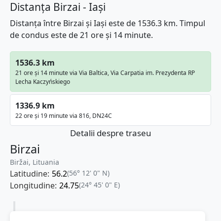
Distanța Birzai - Iași
Distanța între Birzai și Iași este de 1536.3 km. Timpul
de condus este de 21 ore și 14 minute.
1536.3 km
21 ore și 14 minute via Via Baltica, Via Carpatia im. Prezydenta RP
Lecha Kaczyńskiego
1336.9 km
22 ore și 19 minute via 816, DN24C
Detalii despre traseu
Birzai
Biržai, Lituania
Latitudine:
56.2
(56° 12' 0" N)
Longitudine:
24.75
(24° 45' 0" E)