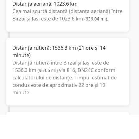
Distanța aeriană:
1023.6
km
Cea mai scurtă distanță (distanța aeriană) între
Birzai
și
Iași
este de
1023.6
km
(
636.04
mi
).
Distanța rutieră:
1536.3
km
(
21 ore și 14
minute
)
Distanță rutieră între
Birzai
și
Iași
este de
1536.3
km
via 816, DN24C
conform
(
954.6
mi
)
calculatorului de distanțe. Timpul estimat de
condus este de aproximativ
22 ore și 19
minute
.
Cost total:
1152.2
lei
(
115.22
litri
)
La un consum mediu de
7.5 litri / 100 km
,
costul total al călătoriei este de
1152.2
lei
, cu