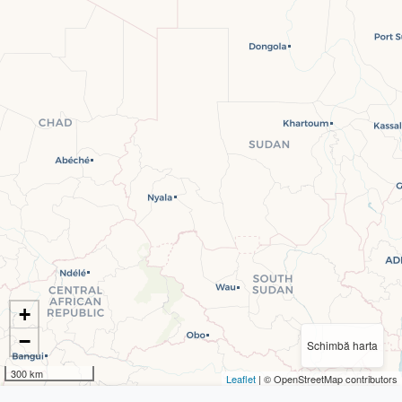
+
−
Schimbă harta
300 km
Leaflet
| © OpenStreetMap contributors