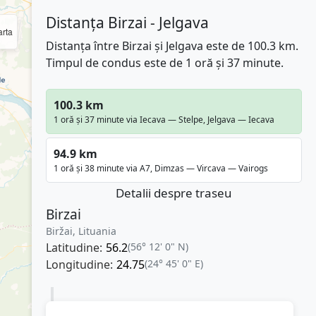
Distanța Birzai - Jelgava
rta
Distanța între Birzai și Jelgava este de 100.3 km.
Timpul de condus este de 1 oră și 37 minute.
100.3 km
1 oră și 37 minute via Iecava — Stelpe, Jelgava — Iecava
94.9 km
1 oră și 38 minute via A7, Dimzas — Vircava — Vairogs
Detalii despre traseu
Birzai
Biržai, Lituania
Latitudine:
56.2
(56° 12' 0" N)
Longitudine:
24.75
(24° 45' 0" E)