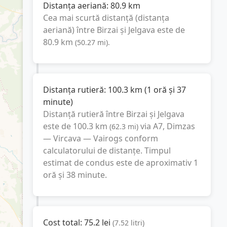
Distanța aeriană:
80.9
km
Cea mai scurtă distanță (distanța
aeriană) între
Birzai
și
Jelgava
este de
80.9
km
(
50.27
mi
).
Distanța rutieră:
100.3
km
(
1 oră și 37
minute
)
Distanță rutieră între
Birzai
și
Jelgava
este de
100.3
km
via A7, Dimzas
(
62.3
mi
)
— Vircava — Vairogs
conform
calculatorului de distanțe. Timpul
estimat de condus este de aproximativ
1
oră și 38 minute
.
Cost total:
75.2
lei
(
7.52
litri
)