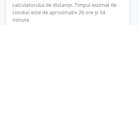
calculatorului de distanțe. Timpul estimat de
condus este de aproximativ
26 ore și 54
minute
.
Cost total:
1034.2
lei
(
103.42
litri
)
La un consum mediu de
7.5 litri / 100 km
,
costul total al călătoriei este de
1034.2
lei
, cu
un consum total de
103.42
litri
de combustibil.
Atena
Attikí, Grecia
Latitudine:
37.9842
(37° 59' 3.12" N)
Longitudine:
23.7281
(23° 43' 41.16" E)