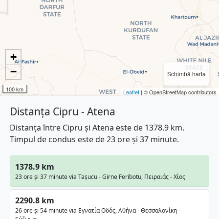
+
−
Schimbă harta
100 km
Leaflet
| © OpenStreetMap contributors
Distanța Cipru - Atena
Distanța între Cipru și Atena este de 1378.9 km.
Timpul de condus este de 23 ore și 37 minute.
1378.9 km
23 ore și 37 minute via Taşucu - Girne Feribotu, Πειραιάς - Χίος
2290.8 km
26 ore și 54 minute via Εγνατία Οδός, Αθήνα - Θεσσαλονίκη -