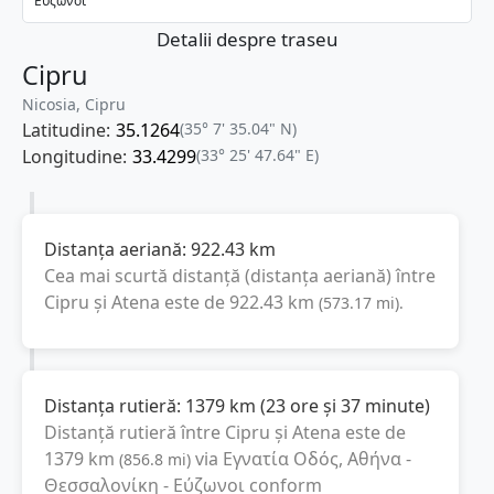
Εύζωνοι
Detalii despre traseu
Cipru
Nicosia, Cipru
Latitudine:
35.1264
(35° 7' 35.04" N)
Longitudine:
33.4299
(33° 25' 47.64" E)
Distanța aeriană:
922.43
km
Cea mai scurtă distanță (distanța aeriană) între
Cipru
și
Atena
este de
922.43
km
(
573.17
mi
).
Distanța rutieră:
1379
km
(
23 ore și 37 minute
)
Distanță rutieră între
Cipru
și
Atena
este de
1379
km
via Εγνατία Οδός, Αθήνα -
(
856.8
mi
)
Θεσσαλονίκη - Εύζωνοι
conform