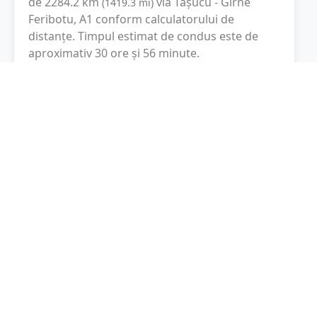
de
2284.2
km
via Taşucu - Girne
(
1419.3
mi
)
Feribotu, A1
conform calculatorului de
distanțe. Timpul estimat de condus este de
aproximativ
30 ore și 56 minute
.
Cost total:
1713.2
lei
(
171.32
litri
)
La un consum mediu de
7.5 litri / 100 km
,
costul total al călătoriei este de
1713.2
lei
, cu
un consum total de
171.32
litri
de combustibil.
Cluj-Napoca
Cluj, Romania
Latitudine:
46.7776
(46° 46' 39.36" N)
Longitudine:
23.6035
(23° 36' 12.6" E)