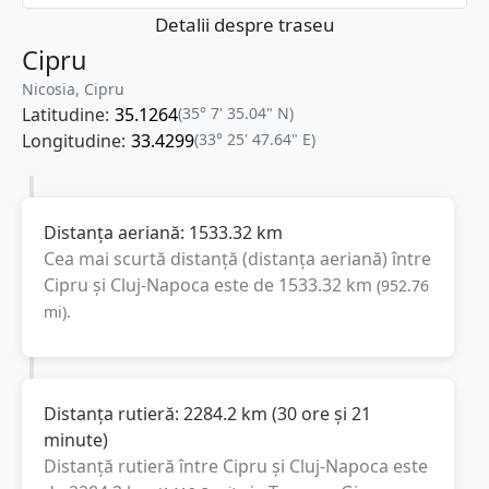
Detalii despre traseu
Cipru
Nicosia, Cipru
Latitudine:
35.1264
(35° 7' 35.04" N)
Longitudine:
33.4299
(33° 25' 47.64" E)
Distanța aeriană:
1533.32
km
Cea mai scurtă distanță (distanța aeriană) între
Cipru
și
Cluj-Napoca
este de
1533.32
km
(
952.76
mi
).
Distanța rutieră:
2284.2
km
(
30 ore și 21
minute
)
Distanță rutieră între
Cipru
și
Cluj-Napoca
este