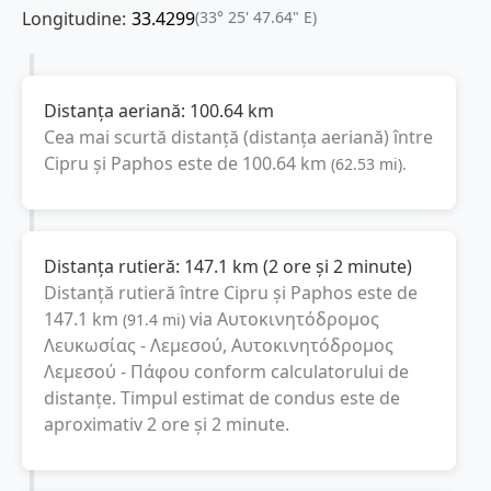
Longitudine:
33.4299
(33° 25' 47.64" E)
Distanța aeriană:
100.64
km
Cea mai scurtă distanță (distanța aeriană) între
Cipru
și
Paphos
este de
100.64
km
(
62.53
mi
).
Distanța rutieră:
147.1
km
(
2 ore și 2 minute
)
Distanță rutieră între
Cipru
și
Paphos
este de
147.1
km
via Αυτοκινητόδρομος
(
91.4
mi
)
Λευκωσίας - Λεμεσού, Αυτοκινητόδρομος
Λεμεσού - Πάφου
conform calculatorului de
distanțe. Timpul estimat de condus este de
aproximativ
2 ore și 2 minute
.