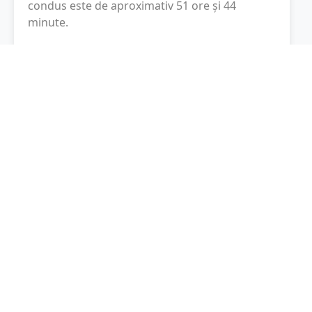
condus este de aproximativ
51 ore și 44
minute
.
Cost total:
3561
lei
(
356.1
litri
)
La un consum mediu de
7.5 litri / 100 km
,
costul total al călătoriei este de
3561
lei
, cu un
consum total de
356.1
litri
de combustibil.
Marea Britanie
Londra, Marea Britanie
Latitudine:
55.3781
(55° 22' 41.16" N)
Longitudine:
-3.43597
(3° 26' 9.49" W)
Consum combustibil (litri / 100 km):