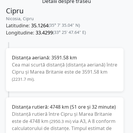
Detalii despre traseu
Cipru
Nicosia, Cipru
Latitudine:
35.1264
(35° 7' 35.04" N)
Longitudine:
33.4299
(33° 25' 47.64" E)
Distanța aeriană:
3591.58
km
Cea mai scurtă distanță (distanța aeriană) între
Cipru
și
Marea Britanie
este de
3591.58
km
(
2231.7
mi
).
Distanța rutieră:
4748
km
(
51 ore și 32 minute
)
Distanță rutieră între
Cipru
și
Marea Britanie
este de
4748
km
via A3, A 8
conform
(
2950.3
mi
)
calculatorului de distanțe. Timpul estimat de