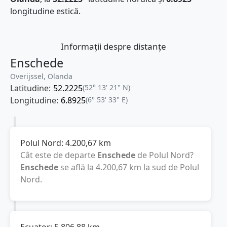
longitudine estică.
Informații despre distanțe
Enschede
Overijssel, Olanda
Latitudine:
52.2225
(52° 13' 21" N)
Longitudine:
6.8925
(6° 53' 33" E)
Polul Nord:
4.200,67
km
Cât este de departe
Enschede
de Polul Nord?
Enschede
se află la
4.200,67
km
la sud de Polul
Nord.
Ecuator:
5.806,88
km