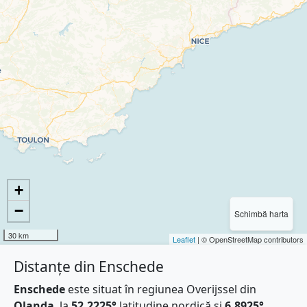
+
−
Schimbă harta
30 km
Leaflet
| © OpenStreetMap contributors
Distanțe din Enschede
Enschede
este situat în regiunea Overijssel din
Olanda
, la
52.2225°
latitudine nordică și
6.8925°