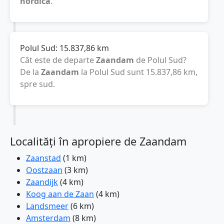
nordică
.
Polul Sud:
15.837,86
km
Cât este de departe
Zaandam
de Polul Sud?
De la
Zaandam
la Polul Sud sunt
15.837,86
km
,
spre sud.
Localități în apropiere de Zaandam
Zaanstad
(1 km)
Oostzaan
(3 km)
Zaandijk
(4 km)
Koog aan de Zaan
(4 km)
Landsmeer
(6 km)
Amsterdam
(8 km)