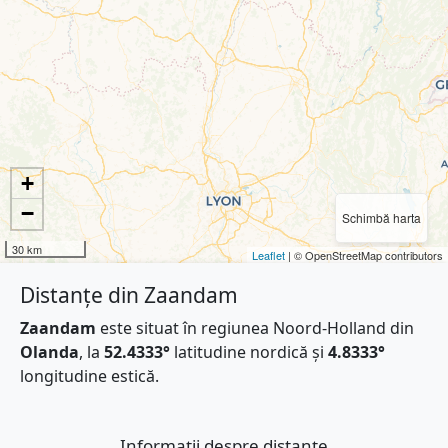
+
−
Schimbă harta
30 km
Leaflet
| © OpenStreetMap contributors
Distanțe din Zaandam
Zaandam
este situat în regiunea Noord-Holland din
Olanda
, la
52.4333°
latitudine nordică și
4.8333°
longitudine estică.
Informații despre distanțe