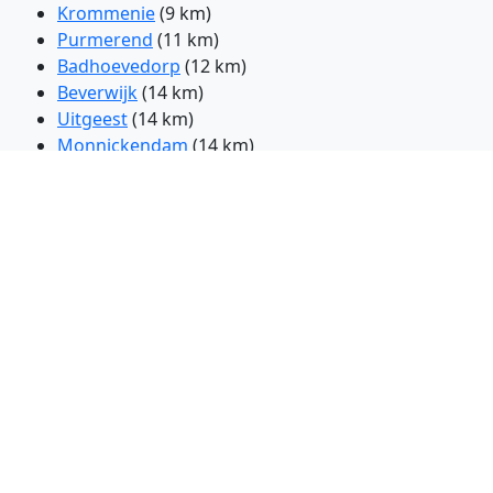
Krommenie
(9 km)
Purmerend
(11 km)
Badhoevedorp
(12 km)
Beverwijk
(14 km)
Uitgeest
(14 km)
Monnickendam
(14 km)
Diemen
(14 km)
Heemskerk
(15 km)
Haarlem
(15 km)
IJmuiden
(15 km)
Amstelveen
(15 km)
Velsen-Zuid
(15 km)
Bloemendaal
(16 km)
Hoofddorp
(17 km)
Heerhugowaard
(26 km)
Hoorn
(29 km)
Katwijk
(38 km)
Woerden
(39 km)
Zeist
(47 km)