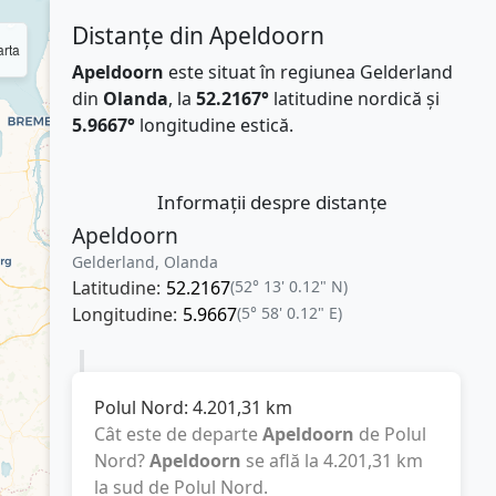
Distanțe din Apeldoorn
rta
Apeldoorn
este situat în regiunea Gelderland
din
Olanda
, la
52.2167°
latitudine nordică și
5.9667°
longitudine estică.
Informații despre distanțe
Apeldoorn
Gelderland, Olanda
Latitudine:
52.2167
(52° 13' 0.12" N)
Longitudine:
5.9667
(5° 58' 0.12" E)
Polul Nord:
4.201,31
km
Cât este de departe
Apeldoorn
de Polul
Nord?
Apeldoorn
se află la
4.201,31
km
la sud de Polul Nord.