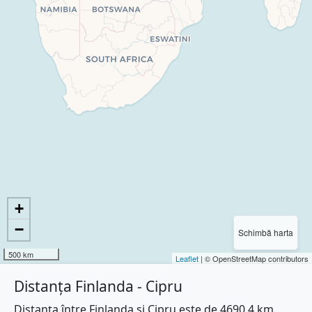
+
−
Schimbă harta
500 km
Leaflet
| © OpenStreetMap contributors
Distanța Finlanda - Cipru
Distanța între Finlanda și Cipru este de 4690.4 km.