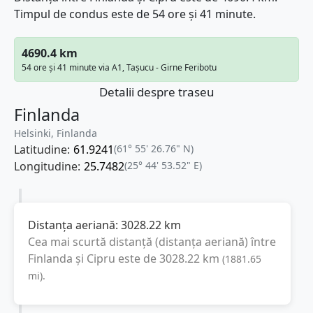
Timpul de condus este de 54 ore și 41 minute.
4690.4 km
54 ore și 41 minute via A1, Taşucu - Girne Feribotu
Detalii despre traseu
Finlanda
Helsinki, Finlanda
Latitudine:
61.9241
(61° 55' 26.76" N)
Longitudine:
25.7482
(25° 44' 53.52" E)
Distanța aeriană:
3028.22
km
Cea mai scurtă distanță (distanța aeriană) între
Finlanda
și
Cipru
este de
3028.22
km
(
1881.65
mi
).