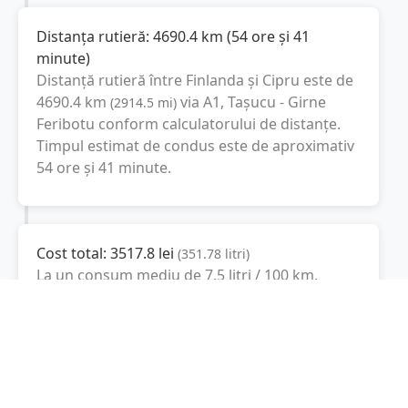
Distanța rutieră:
4690.4
km
(
54 ore și 41
minute
)
Distanță rutieră între
Finlanda
și
Cipru
este de
4690.4
km
via A1, Taşucu - Girne
(
2914.5
mi
)
Feribotu
conform calculatorului de distanțe.
Timpul estimat de condus este de aproximativ
54 ore și 41 minute
.
Cost total:
3517.8
lei
(
351.78
litri
)
La un consum mediu de
7.5 litri / 100 km
,
costul total al călătoriei este de
3517.8
lei
, cu
un consum total de
351.78
litri
de combustibil.