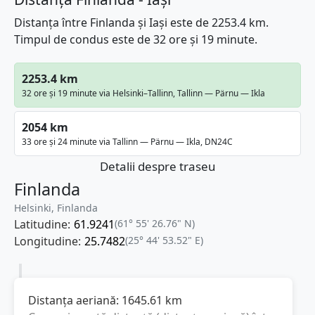
Distanța între Finlanda și Iași este de 2253.4 km.
Timpul de condus este de 32 ore și 19 minute.
2253.4 km
32 ore și 19 minute via Helsinki–Tallinn, Tallinn — Pärnu — Ikla
2054 km
33 ore și 24 minute via Tallinn — Pärnu — Ikla, DN24C
Detalii despre traseu
Finlanda
Helsinki, Finlanda
Latitudine:
61.9241
(61° 55' 26.76" N)
Longitudine:
25.7482
(25° 44' 53.52" E)
Distanța aeriană:
1645.61
km