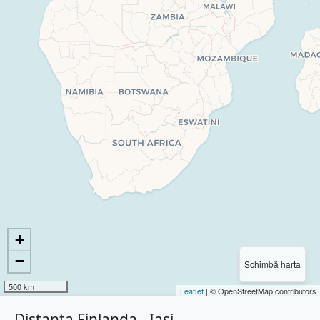
+
−
Schimbă harta
500 km
Leaflet
| © OpenStreetMap contributors
Distanța Finlanda - Iași