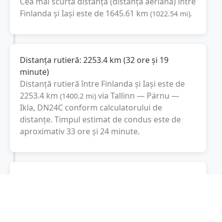
Cea mai scurtă distanță (distanța aeriană) între
Finlanda
și
Iași
este de
1645.61
km
(
1022.54
mi
).
Distanța rutieră:
2253.4
km
(
32 ore și 19
minute
)
Distanță rutieră între
Finlanda
și
Iași
este de
2253.4
km
via Tallinn — Pärnu —
(
1400.2
mi
)
Ikla, DN24C
conform calculatorului de
distanțe. Timpul estimat de condus este de
aproximativ
33 ore și 24 minute
.
Cost total:
1690.1
lei
(
169.01
litri
)
La un consum mediu de
7.5 litri / 100 km
,
costul total al călătoriei este de
1690.1
lei
, cu
un consum total de
169.01
litri
de combustibil.