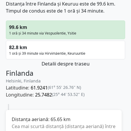
Distanța între Finlanda și Keuruu este de 99.6 km.
Timpul de condus este de 1 oră și 34 minute.
99.6 km
1 oră și 34 minute via Vespuolentie, Ysitie
82.8 km
1 oră și 39 minute via Hirvimäentie, Keuruuntie
Detalii despre traseu
Finlanda
Helsinki, Finlanda
Latitudine:
61.9241
(61° 55' 26.76" N)
Longitudine:
25.7482
(25° 44' 53.52" E)
Distanța aeriană:
65.65
km
Cea mai scurtă distanță (distanța aeriană) între