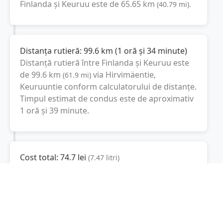
Finlanda
și
Keuruu
este de
65.65
km
(
40.79
mi
).
Distanța rutieră:
99.6
km
(
1 oră și 34 minute
)
Distanță rutieră între
Finlanda
și
Keuruu
este
de
99.6
km
via Hirvimäentie,
(
61.9
mi
)
Keuruuntie
conform calculatorului de distanțe.
Timpul estimat de condus este de aproximativ
1 oră și 39 minute
.
Cost total:
74.7
lei
(
7.47
litri
)
La un consum mediu de
7.5 litri / 100 km
,
costul total al călătoriei este de
74.7
lei
, cu un
consum total de
7.47
litri
de combustibil.