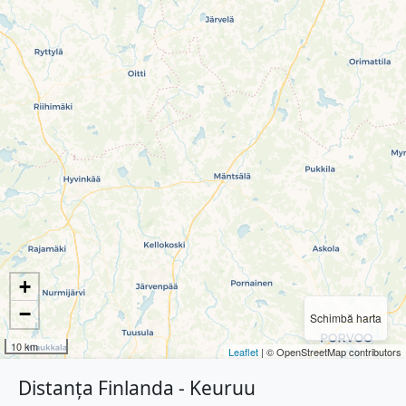
+
−
Schimbă harta
10 km
Leaflet
| © OpenStreetMap contributors
Distanța Finlanda - Keuruu