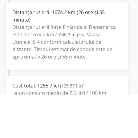
Distanța rutieră:
1674.2
km
(
26 ore și 55
minute
)
Distanță rutieră între
Finlanda
și
Danemarca
este de
1674.2
km
via Vaasa–
(
1040.3
mi
)
Uumaja, E 4
conform calculatorului de
distanțe. Timpul estimat de condus este de
aproximativ
26 ore și 55 minute
.
Cost total:
1255.7
lei
(
125.57
litri
)
La un consum mediu de
7.5 litri / 100 km
,
costul total al călătoriei este de
1255.7
lei
, cu
un consum total de
125.57
litri
de combustibil.