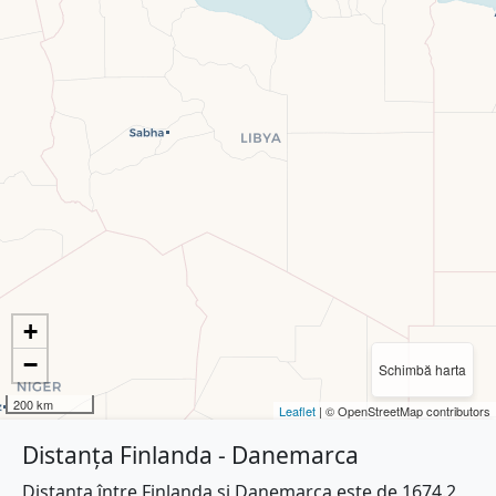
+
−
Schimbă harta
200 km
Leaflet
| © OpenStreetMap contributors
Distanța Finlanda - Danemarca
Distanța între Finlanda și Danemarca este de 1674.2