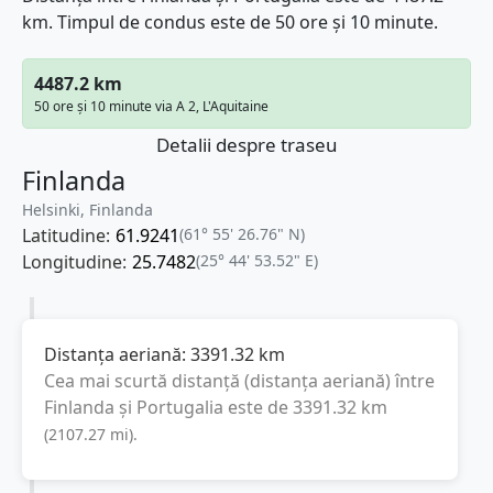
km. Timpul de condus este de 50 ore și 10 minute.
4487.2 km
50 ore și 10 minute via A 2, L'Aquitaine
Detalii despre traseu
Finlanda
Helsinki, Finlanda
Latitudine:
61.9241
(61° 55' 26.76" N)
Longitudine:
25.7482
(25° 44' 53.52" E)
Distanța aeriană:
3391.32
km
Cea mai scurtă distanță (distanța aeriană) între
Finlanda
și
Portugalia
este de
3391.32
km
(
2107.27
mi
).