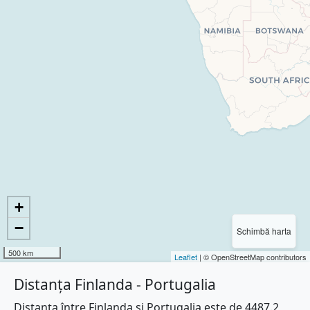
+
−
Schimbă harta
500 km
Leaflet
| © OpenStreetMap contributors
Distanța Finlanda - Portugalia
Distanța între Finlanda și Portugalia este de 4487.2