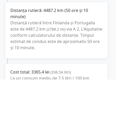
Distanța rutieră:
4487.2
km
(
50 ore și 10
minute
)
Distanță rutieră între
Finlanda
și
Portugalia
este de
4487.2
km
via A 2, L'Aquitaine
(
2788.2
mi
)
conform calculatorului de distanțe. Timpul
estimat de condus este de aproximativ
50 ore
și 10 minute
.
Cost total:
3365.4
lei
(
336.54
litri
)
La un consum mediu de
7.5 litri / 100 km
,
costul total al călătoriei este de
3365.4
lei
, cu
un consum total de
336.54
litri
de combustibil.