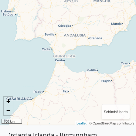
+
−
Schimbă harta
100 km
Leaflet
| © OpenStreetMap contributors
Distanța Irlanda - Birmingham