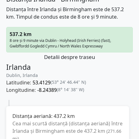
Distanța între Irlanda și Birmingham este de 537.2
km. Timpul de condus este de 8 ore și 9 minute.
537.2 km
8 ore și 9 minute via Dublin - Holyhead (Irish Ferries) (fast),
Gwibffordd Gogledd Cymru / North Wales Expressway
Detalii despre traseu
Irlanda
Dublin, Irlanda
Latitudine:
53.4129
(53° 24' 46.44" N)
Longitudine:
-8.24389
(8° 14' 38" W)
Distanța aeriană:
437.2
km
Cea mai scurtă distanță (distanța aeriană) între
Irlanda
și
Birmingham
este de
437.2
km
(
271.66
mi
).