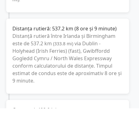
Distanța rutieră:
537.2
km
(
8 ore și 9 minute
)
Distanță rutieră între
Irlanda
și
Birmingham
este de
537.2
km
via Dublin -
(
333.8
mi
)
Holyhead (Irish Ferries) (fast), Gwibffordd
Gogledd Cymru / North Wales Expressway
conform calculatorului de distanțe. Timpul
estimat de condus este de aproximativ
8 ore și
9 minute
.
Cost total:
402.9
lei
(
40.29
litri
)
La un consum mediu de
7.5 litri / 100 km
,
costul total al călătoriei este de
402.9
lei
, cu un
consum total de
40.29
litri
de combustibil.