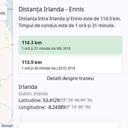
Distanța Irlanda - Ennis
rta
Distanța între Irlanda și Ennis este de 114.3 km.
Timpul de condus este de 1 oră și 31 minute.
114.3 km
1 oră și 31 minute via M6, M18
113.9 km
1 oră și 40 minute via L3210, M18
Detalii despre traseu
Irlanda
Dublin, Irlanda
Latitudine:
53.4129
(53° 24' 46.44" N)
Longitudine:
-8.24389
(8° 14' 38" W)