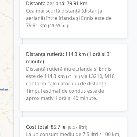
Distanța aeriană:
79.91
km
Cea mai scurtă distanță (distanța
aeriană) între
Irlanda
și
Ennis
este de
79.91
km
(
49.65
mi
).
Distanța rutieră:
114.3
km
(
1 oră și 31
minute
)
Distanță rutieră între
Irlanda
și
Ennis
este de
114.3
km
via L3210, M18
(
71
mi
)
conform calculatorului de distanțe.
Timpul estimat de condus este de
aproximativ
1 oră și 40 minute
.
Cost total:
85.7
lei
(
8.57
litri
)
La un consum mediu de
7.5 litri / 100 km
,