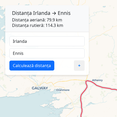
Distanța
Irlanda
→
Ennis
Distanța aeriană: 79.9 km
Distanța rutieră: 114.3 km
Calculează distanța
+