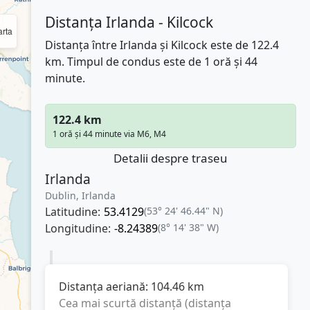
Distanța Irlanda - Kilcock
rta
Distanța între Irlanda și Kilcock este de 122.4
km. Timpul de condus este de 1 oră și 44
minute.
122.4 km
1 oră și 44 minute via M6, M4
Detalii despre traseu
Irlanda
Dublin, Irlanda
Latitudine:
53.4129
(53° 24' 46.44" N)
Longitudine:
-8.24389
(8° 14' 38" W)
Distanța aeriană:
104.46
km
Cea mai scurtă distanță (distanța