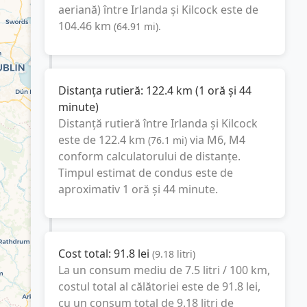
aeriană) între
Irlanda
și
Kilcock
este de
104.46
km
(
64.91
mi
).
Distanța rutieră:
122.4
km
(
1 oră și 44
minute
)
Distanță rutieră între
Irlanda
și
Kilcock
este de
122.4
km
via M6, M4
(
76.1
mi
)
conform calculatorului de distanțe.
Timpul estimat de condus este de
aproximativ
1 oră și 44 minute
.
Cost total:
91.8
lei
(
9.18
litri
)
La un consum mediu de
7.5 litri / 100 km
,
costul total al călătoriei este de
91.8
lei
,
cu un consum total de
9.18
litri
de