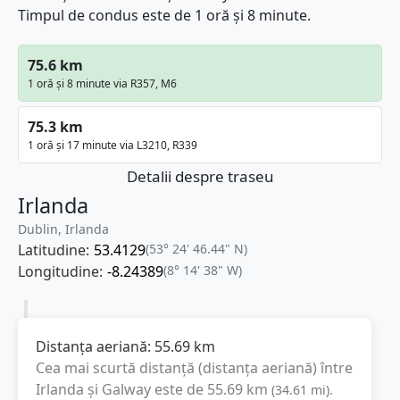
Timpul de condus este de 1 oră și 8 minute.
75.6 km
1 oră și 8 minute via R357, M6
75.3 km
1 oră și 17 minute via L3210, R339
Detalii despre traseu
Irlanda
Dublin, Irlanda
Latitudine:
53.4129
(53° 24' 46.44" N)
Longitudine:
-8.24389
(8° 14' 38" W)
Distanța aeriană:
55.69
km
Cea mai scurtă distanță (distanța aeriană) între
Irlanda
și
Galway
este de
55.69
km
(
34.61
mi
).