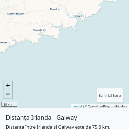
+
−
Schimbă harta
10 km
Leaflet
| © OpenStreetMap contributors
Distanța Irlanda - Galway
Distanța între Irlanda și Galway este de 75.6 km.