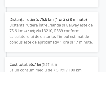
Distanța rutieră:
75.6
km
(
1 oră și 8 minute
)
Distanță rutieră între
Irlanda
și
Galway
este de
75.6
km
via L3210, R339
conform
(
47
mi
)
calculatorului de distanțe. Timpul estimat de
condus este de aproximativ
1 oră și 17 minute
.
Cost total:
56.7
lei
(
5.67
litri
)
La un consum mediu de
7.5 litri / 100 km
,
costul total al călătoriei este de
56.7
lei
, cu un
consum total de
5.67
litri
de combustibil.