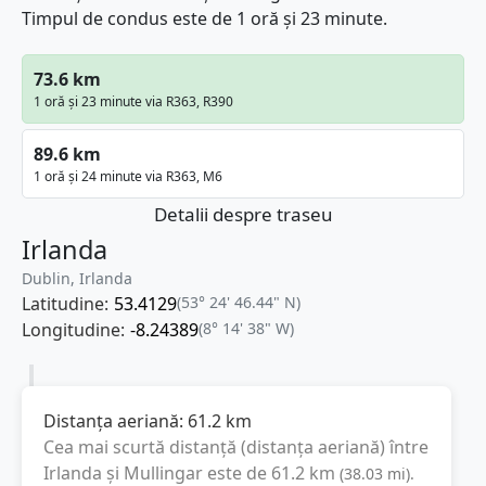
Timpul de condus este de 1 oră și 23 minute.
73.6 km
1 oră și 23 minute via R363, R390
89.6 km
1 oră și 24 minute via R363, M6
Detalii despre traseu
Irlanda
Dublin, Irlanda
Latitudine:
53.4129
(53° 24' 46.44" N)
Longitudine:
-8.24389
(8° 14' 38" W)
Distanța aeriană:
61.2
km
Cea mai scurtă distanță (distanța aeriană) între
Irlanda
și
Mullingar
este de
61.2
km
(
38.03
mi
).