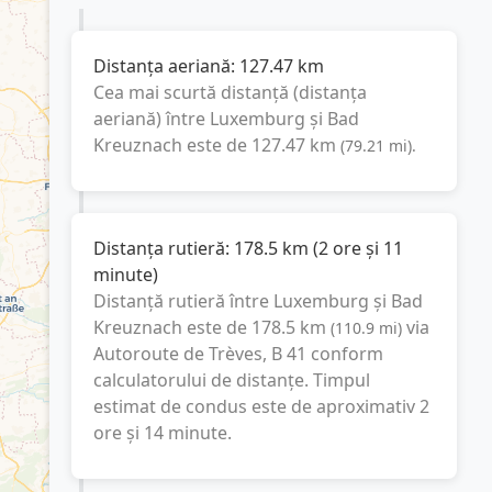
Distanța aeriană:
127.47
km
Cea mai scurtă distanță (distanța
aeriană) între
Luxemburg
și
Bad
Kreuznach
este de
127.47
km
(
79.21
mi
).
Distanța rutieră:
178.5
km
(
2 ore și 11
minute
)
Distanță rutieră între
Luxemburg
și
Bad
Kreuznach
este de
178.5
km
via
(
110.9
mi
)
Autoroute de Trèves, B 41
conform
calculatorului de distanțe. Timpul
estimat de condus este de aproximativ
2
ore și 14 minute
.