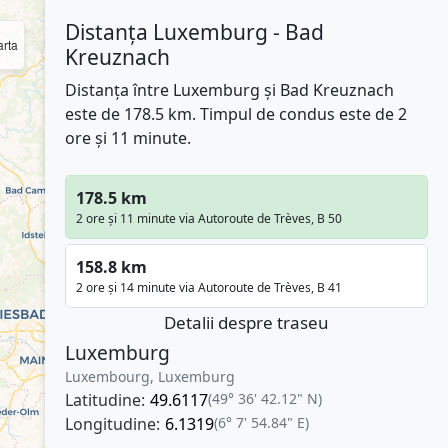
Distanța Luxemburg - Bad
rta
Kreuznach
Distanța între Luxemburg și Bad Kreuznach
este de 178.5 km. Timpul de condus este de 2
ore și 11 minute.
178.5 km
2 ore și 11 minute via Autoroute de Trèves, B 50
158.8 km
2 ore și 14 minute via Autoroute de Trèves, B 41
Detalii despre traseu
Luxemburg
Luxembourg, Luxemburg
Latitudine:
49.6117
(49° 36' 42.12" N)
Longitudine:
6.1319
(6° 7' 54.84" E)